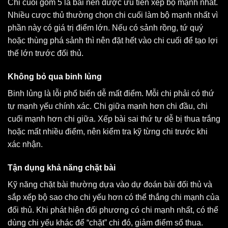
Chi cuối gồm 5 lá bài nên được ưu tiên xếp bộ mạnh nhất.
Nhiều cược thủ thường chọn chi cuối làm bộ mạnh nhất vì
phần này có giá trị điểm lớn. Nếu có sảnh rồng, tứ quý
hoặc thùng phá sảnh thì nên đặt hết vào chi cuối để tạo lợi
thế lớn trước đối thủ.
Không bỏ qua binh lủng
Binh lủng là lỗi phổ biến dễ mất điểm. Mỗi chi phải có thứ
tự mạnh yếu chính xác. Chi giữa mạnh hơn chi đầu, chi
cuối mạnh hơn chi giữa. Xếp bài sai thứ tự dễ bị thua trắng
hoặc mất nhiều điểm, nên kiểm tra kỹ từng chi trước khi
xác nhận.
Tận dụng khả năng chặt bài
Kỹ năng chặt bài thường dựa vào dự đoán bài đối thủ và
sắp xếp bộ sao cho chi yếu hơn có thể thắng chi mạnh của
đối thủ. Khi phát hiện đối phương có chi mạnh nhất, có thể
dùng chi yếu khác để “chặt” chi đó, giảm điểm số thua.