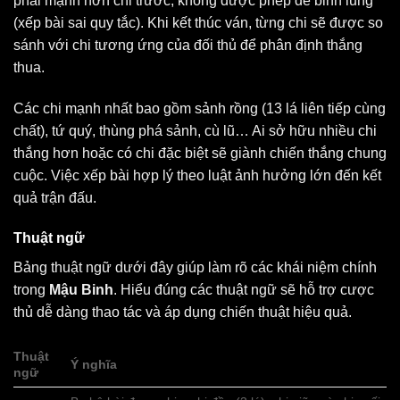
phải mạnh hơn chi trước, không được phép để binh lủng
(xếp bài sai quy tắc). Khi kết thúc ván, từng chi sẽ được so
sánh với chi tương ứng của đối thủ để phân định thắng
thua.
Các chi mạnh nhất bao gồm sảnh rồng (13 lá liên tiếp cùng
chất), tứ quý, thùng phá sảnh, cù lũ… Ai sở hữu nhiều chi
thắng hơn hoặc có chi đặc biệt sẽ giành chiến thắng chung
cuộc. Việc xếp bài hợp lý theo luật ảnh hưởng lớn đến kết
quả trận đấu.
Thuật ngữ
Bảng thuật ngữ dưới đây giúp làm rõ các khái niệm chính
trong
Mậu Binh
. Hiểu đúng các thuật ngữ sẽ hỗ trợ cược
thủ dễ dàng thao tác và áp dụng chiến thuật hiệu quả.
Thuật
Ý nghĩa
ngữ