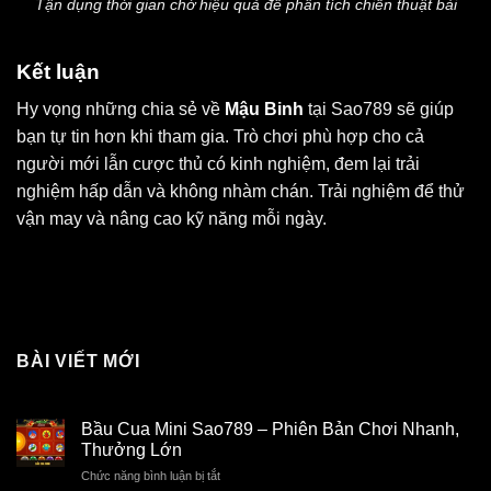
Tận dụng thời gian chờ hiệu quả để phân tích chiến thuật bài
Kết luận
Hy vọng những chia sẻ về
Mậu Binh
tại Sao789 sẽ giúp
bạn tự tin hơn khi tham gia. Trò chơi phù hợp cho cả
người mới lẫn cược thủ có kinh nghiệm, đem lại trải
nghiệm hấp dẫn và không nhàm chán. Trải nghiệm để thử
vận may và nâng cao kỹ năng mỗi ngày.
BÀI VIẾT MỚI
Bầu Cua Mini Sao789 – Phiên Bản Chơi Nhanh,
Thưởng Lớn
Chức năng bình luận bị tắt
ở