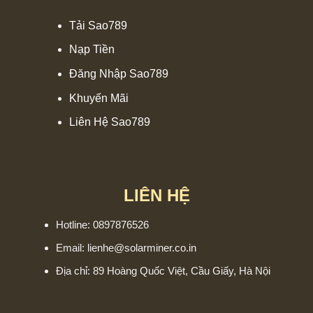
Tải Sao789
Nạp Tiền
Đăng Nhập Sao789
Khuyến Mãi
Liên Hệ Sao789
LIÊN HỆ
Hotline:
0897876526
Email:
lienhe@solarminer.co.in
Địa chỉ:
89 Hoàng Quốc Việt, Cầu Giấy, Hà Nội