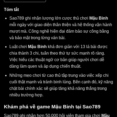
Tóm tắt
Sao789 ghi nhận lượng lớn cược thủ chơi
Mậu Binh
mỗi ngày với giao diện thân thiện và hệ thống vận hành
mượt mà. Công nghệ hiện đại đảm bảo sự công bằng
và bảo mật trong từng ván bài.
Luật chơi
Mậu Binh
khá đơn giản với 13 lá bài được
chia thành 3 chi, tuân theo thứ tự sức mạnh rõ ràng.
Việc hiểu các thuật ngữ cơ bản giúp người chơi dễ
dàng làm quen và áp dụng chiến thuật.
Những mẹo chơi từ cao thủ tập trung vào việc xếp chi
cuối thật mạnh và tránh binh lủng. Bên cạnh đó, kỹ năng
chặt bài chính xác sẽ giúp tăng khả năng thắng trong
nhiều trường hợp.
Khám phá về game Mậu Binh tại Sao789
Sao789 ghi nhận hơn 50.000 hội viên tham gia chơi
Mậu