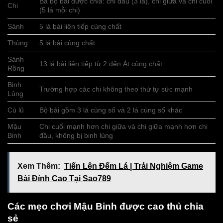
Ba bộ bài được chia: chi đầu (3 lá), chi giữa và chi cuối
Chi
(5 lá mỗi chi)
Sảnh
5 lá bài liên tiếp cùng chất
Thùng
5 lá bài cùng chất
Sảnh
13 lá bài liên tiếp từ 2 đến Át cùng chất
Rồng
Binh
Trường hợp các chi không theo thứ tự sức mạnh
Lủng
Cù lũ
Bộ bài gồm 3 lá cùng số và 2 lá cùng số khác
Mậu
Chi cuối mạnh hơn chi giữa và chi giữa mạnh hơn chi
Binh
đầu, không bị binh lủng
Xem Thêm:
Tiến Lên Đếm Lá | Trải Nghiệm Game
Bài Đỉnh Cao Tại Sao789
Các mẹo chơi Mậu Binh được cao thủ chia
sẻ