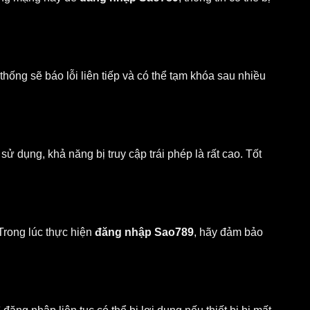
hống sẽ báo lỗi liên tiếp và có thể tạm khóa sau nhiều
sử dụng, khả năng bị truy cập trái phép là rất cao. Tốt
Trong lúc thực hiện
đăng nhập Sao789
, hãy đảm bảo