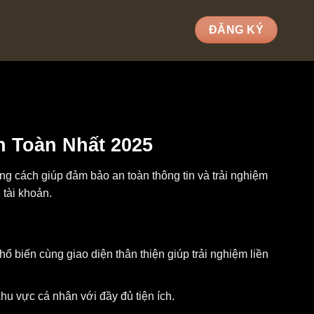
ĐĂNG KÝ
 Toàn Nhất 2025
ng cách giúp đảm bảo an toàn thông tin và trải nghiệm
tài khoản.
 biến cùng giao diện thân thiện giúp trải nghiệm liền
hu vực cá nhân với đầy đủ tiện ích.