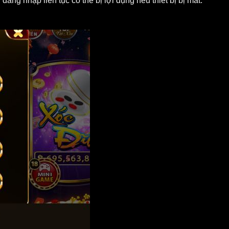
đăng nhập liên tục có thể bị lợi dụng nếu thiết bị bị mất.