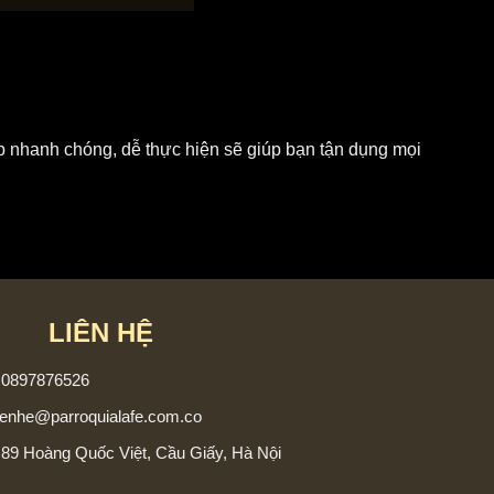
ập nhanh chóng, dễ thực hiện sẽ giúp bạn tận dụng mọi
LIÊN HỆ
:
0897876526
ienhe@parroquialafe.com.co
:
89 Hoàng Quốc Việt, Cầu Giấy, Hà Nội