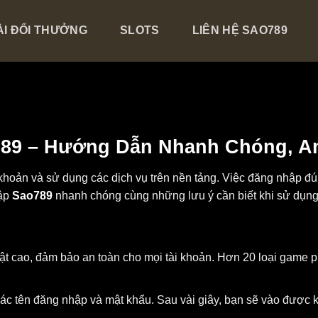
I ĐỔI THƯỞNG
SLOTS
LIÊN HỆ SAO789
89 – Hướng Dẫn Nhanh Chóng, An
 khoản và sử dụng các dịch vụ trên nền tảng. Việc đăng nhập đú
cập
Sao789
nhanh chóng cùng những lưu ý cần biết khi sử dụng 
 cao, đảm bảo an toàn cho mọi tài khoản. Hơn 20 loại game phổ
xác tên đăng nhập và mật khẩu. Sau vài giây, bạn sẽ vào được k