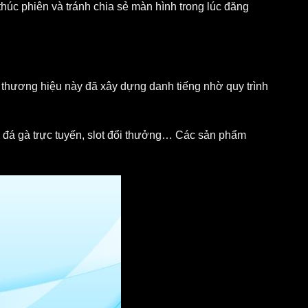
thúc phiên và tránh chia sẻ màn hình trong lúc đăng
, thương hiệu này đã xây dựng danh tiếng nhờ quy trình
, đá gà trực tuyến, slot đổi thưởng… Các sản phẩm