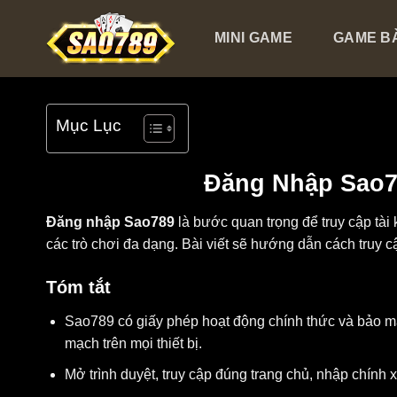
Bỏ
qua
MINI GAME
GAME BÀ
nội
dung
Mục Lục
Đăng Nhập Sao7
Đăng nhập Sao789
là bước quan trọng để truy cập tài
các trò chơi đa dạng. Bài viết sẽ hướng dẫn cách truy 
Tóm tắt
Sao789 có giấy phép hoạt động chính thức và bảo mật
mạch trên mọi thiết bị.
Mở trình duyệt, truy cập đúng trang chủ, nhập chính 