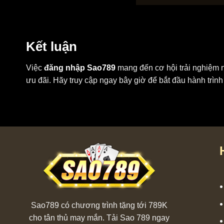
Kết luận
Việc
đăng nhập Sao789
mang đến cơ hội trải nghiệm n
ưu đãi. Hãy truy cập ngay bây giờ để bắt đầu hành trình g
Sao789 có chương trình tặng tới 789K
cho tân thủ may mắn. Tải Sao 789 ngay