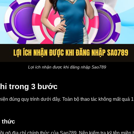
Lợi ích nhận được khi đăng nhập Sao789
hỉ trong 3 bước
 hiện đúng quy trình dưới đây. Toàn bộ thao tác không mất quá 1
 thức
rồi gõ địa chỉ chính thức của Sao789. Nên kiểm tra kỹ tên miền 