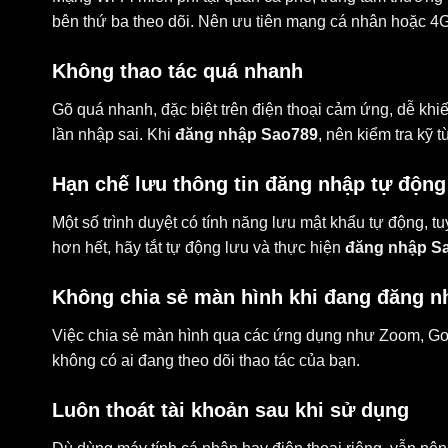
bên thứ ba theo dõi. Nên ưu tiên mạng cá nhân hoặc 4G
Không thao tác quá nhanh
Gõ quá nhanh, đặc biệt trên điện thoại cảm ứng, dễ khi
lần nhập sai. Khi
đăng nhập Sao789
, nên kiểm tra kỹ 
Hạn chế lưu thông tin đăng nhập tự động
Một số trình duyệt có tính năng lưu mật khẩu tự động, tuy
hơn hết, hãy tắt tự động lưu và thực hiện
đăng nhập S
Không chia sẻ màn hình khi đang đăng n
Việc chia sẻ màn hình qua các ứng dụng như Zoom, Googl
không có ai đang theo dõi thao tác của bạn.
Luôn thoát tài khoản sau khi sử dụng