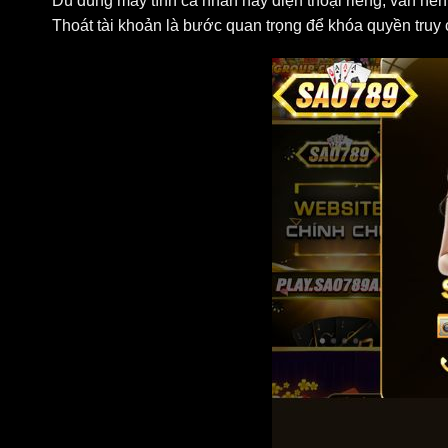
Dù dùng máy tính cá nhân hay điện thoại riêng, vẫn nên th
Thoát tài khoản là bước quan trọng để khóa quyền tr