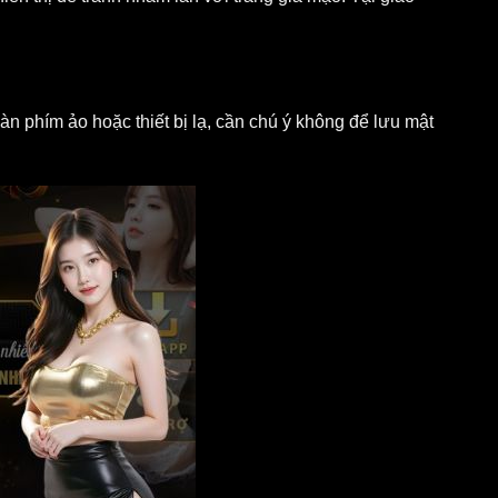
àn phím ảo hoặc thiết bị lạ, cần chú ý không để lưu mật