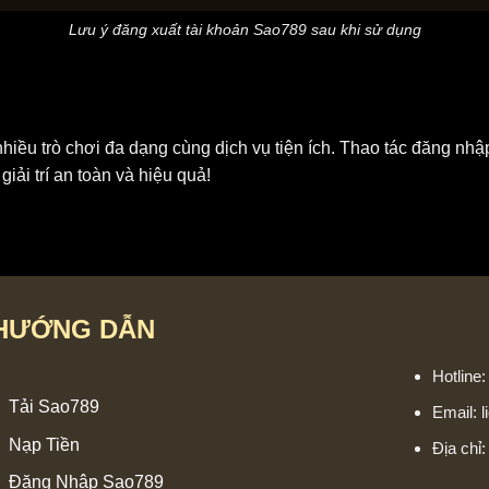
Lưu ý đăng xuất tài khoản Sao789 sau khi sử dụng
hiều trò chơi đa dạng cùng dịch vụ tiện ích. Thao tác đăng nh
iải trí an toàn và hiệu quả!
HƯỚNG DẪN
Hotline
Tải Sao789
Email:
l
Nạp Tiền
Địa chỉ
Đăng Nhập Sao789