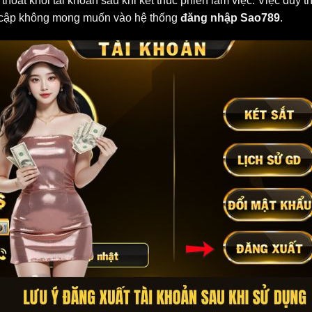
oát khỏi tài khoản sau khi kết thúc phiên làm việc. Việc duy trì 
uy cập không mong muốn vào hệ thống
đăng nhập Sao789
.